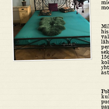
mi
mo
Mi
his
va
lä
per
sek
156
kol
yht
ast
Po
ku
puo
pap