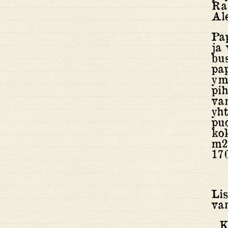
Ra
Ale
Pap
ja
bu
pap
ymp
pih
van
yht
pu
kok
m2
170
Lis
var
K