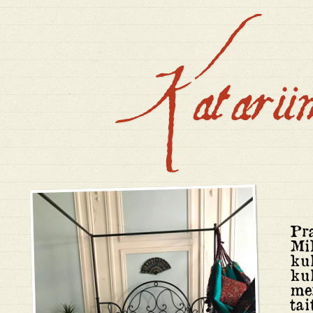
Pr
Mik
ku
ku
me
tai