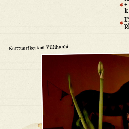
+
k
P
p
Kulttuurikeskus Villihanhi